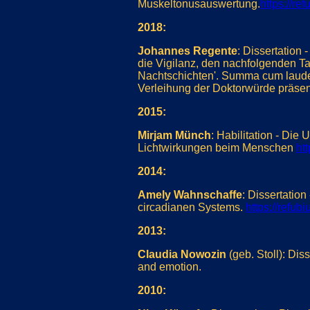
Muskeltonusauswertung.
https://re
2018:
Johannes Regente
: Dissertation
die Vigilanz, den nachfolgenden T
Nachtschichten'. Summa cum laude.
Verleihung der Doktorwürde präsen
2015:
Mirjam Münch
: Habilitation - Die
Lichtwirkungen beim Menschen
ht
2014:
Amely Wahnschaffe
: Dissertatio
circadianen Systems.
https://refub
2013:
Claudia Nowozin
(geb. Stoll): Diss
and emotion.
2010: