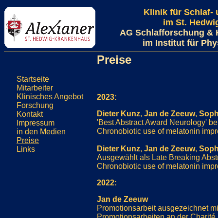
Klinik für Schlaf
im St. Hedw
AG Schlafforschung & 
im Institut für Ph
Preise
Startseite
Mitarbeiter
Klinisches Angebot
2023:
Forschung
Dieter Kunz
,
Jan de Zeeuw
,
Soph
Kontakt
'Best Abstract Award Neurology'
Impressum
Chronobiotic use of melatonin imp
in den Medien
Preise
Dieter Kunz
,
Jan de Zeeuw
,
Soph
Links
Ausgewählt als Late Breaking Abs
Chronobiotic use of melatonin imp
2022:
Jan de Zeeuw
Promotionsarbeit ausgezeichnet mi
Promotionsarbeiten an der Charité